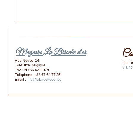
Magasin La Brioche d'or
Co
Rue Neuve, 14
Par Té
1460 Ittre Belgique
Via no
TVA : BE0424211979
Téléphone: +32 67 64 77 35
Email :
info@labriochedor.be