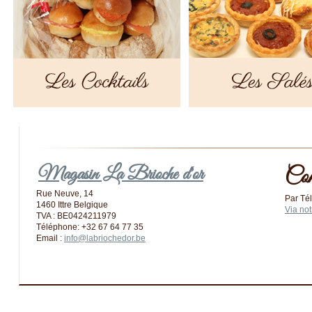
Magasin La Brioche d'or
Com
Rue Neuve, 14
Par Té
1460 Ittre Belgique
Via not
TVA : BE0424211979
Téléphone: +32 67 64 77 35
Email :
info@labriochedor.be