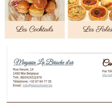
Magasin La Brioche d'or
Com
Rue Neuve, 14
Par Té
1460 Ittre Belgique
Via not
TVA : BE0424211979
Téléphone: +32 67 64 77 35
Email :
info@labriochedor.be